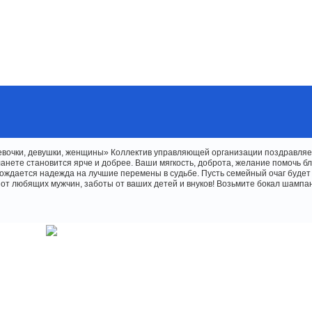
вочки, девушки, женщины» Коллектив управляющей организации поздравляет
анете становится ярче и добрее. Ваши мягкость, доброта, желание помочь б
ождается надежда на лучшие перемены в судьбе. Пусть семейный очаг буде
 от любящих мужчин, заботы от ваших детей и внуков! Возьмите бокал шампан