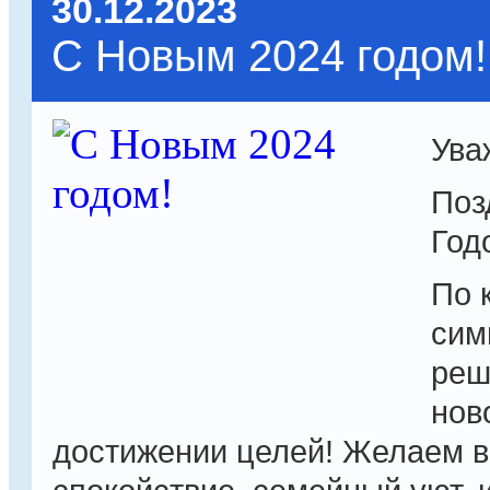
30.12.2023
С Новым 2024 годом!
Ува
Поз
Год
По 
сим
реш
нов
достижении целей! Желаем в